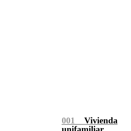
001
Vivienda
unifamiliar